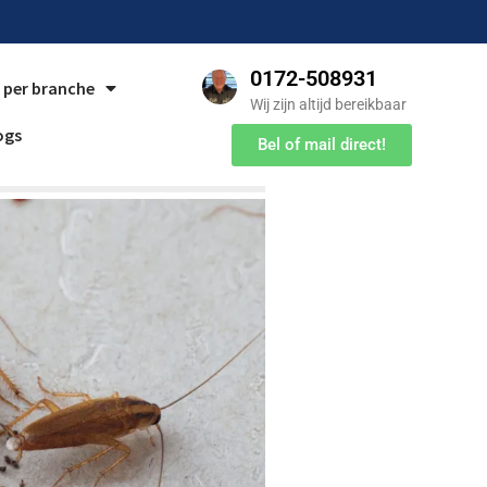
0172-508931
 per branche
Wij zijn altijd bereikbaar
ogs
Bel of mail direct!