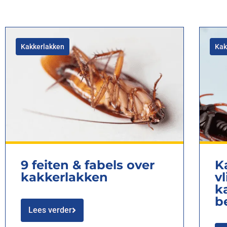
Kakkerlakken
Kak
9 feiten & fabels over
K
kakkerlakken
v
k
b
Lees verder