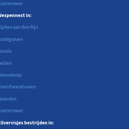
Zoetermeer
espennest in:
lphen aan den Rijn
Bodegraven
Gouda
eiden
Nieuwkoop
oelofarendsveen
Woerden
Zoetermeer
ilvervisjes bestrijden in: