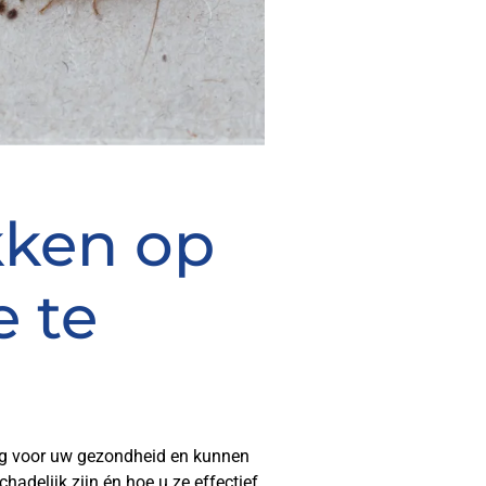
kken op
 te
ing voor uw gezondheid en kunnen
chadelijk zijn én hoe u ze effectief