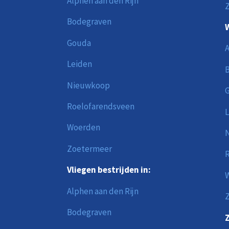
Alphen aan den Rijn
Bodegraven
W
Gouda
A
Leiden
Nieuwkoop
Roelofarendsveen
L
Woerden
Zoetermeer
R
Vliegen bestrijden in:
Alphen aan den Rijn
Bodegraven
Z