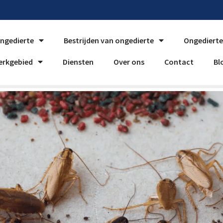
ongedierte
Bestrijden van ongedierte
Ongedierte
erkgebied
Diensten
Over ons
Contact
Bl