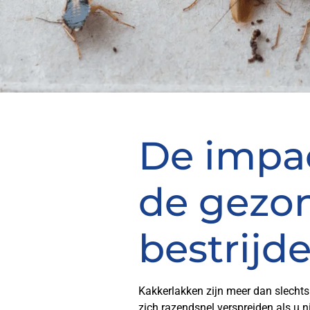
De impac
de gezon
bestrijd
Kakkerlakken zijn meer dan slechts
zich razendsnel verspreiden als u nie