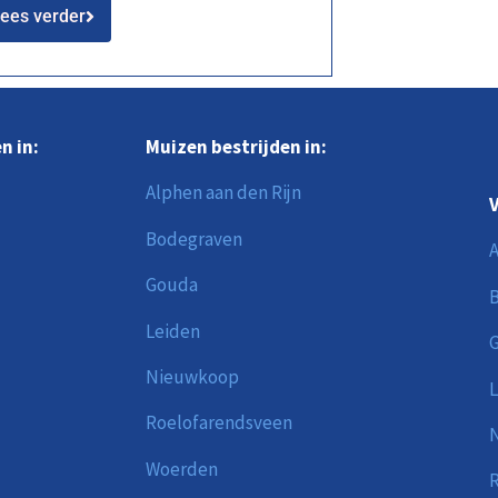
ees verder
n in:
Muizen bestrijden in:
Alphen aan den Rijn
V
Bodegraven
A
Gouda
Leiden
Nieuwkoop
L
Roelofarendsveen
Woerden
R