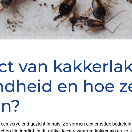
t van kakkerla
dheid en hoe ze
en?
 een vervelend gezicht in huis. Ze vormen een ernstige bedreig
t op tijd ingrijpt. In dit artikel leest u waarom kakkerlakken zo s