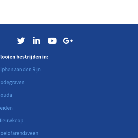
looien bestrijden in:
lphen aan den Rijn
Bodegraven
Gouda
eiden
Nieuwkoop
oelofarendsveen