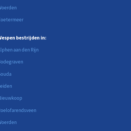
Woerden
Zoetermeer
espen bestrijden in:
lphen aan den Rijn
Bodegraven
Gouda
eiden
Nieuwkoop
oelofarendsveen
Woerden