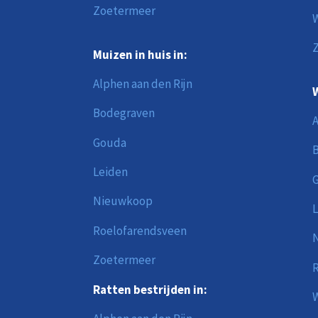
Zoetermeer
Muizen in huis in:
Alphen aan den Rijn
W
Bodegraven
A
Gouda
Leiden
Nieuwkoop
L
Roelofarendsveen
Zoetermeer
R
Ratten bestrijden in: