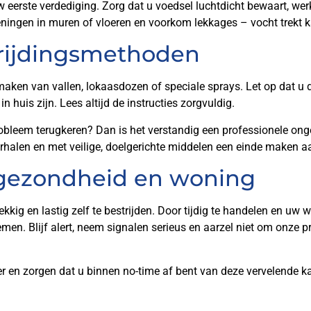
 eerste verdediging. Zorg dat u voedsel luchtdicht bewaart, w
openingen in muren of vloeren en voorkom lekkages – vocht trekt 
trijdingsmethoden
 maken van vallen, lokaasdozen of speciale sprays. Let op dat u d
in huis zijn. Lees altijd de instructies zorgvuldig.
 probleem terugkeren? Dan is het verstandig een professionele onge
rhalen en met veilige, doelgerichte middelen een einde maken a
gezondheid en woning
ekkig en lastig zelf te bestrijden. Door tijdig te handelen en u
n. Blijf alert, neem signalen serieus en aarzel niet om onze pr
der en zorgen dat u binnen no-time af bent van deze vervelende