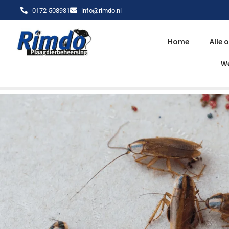
0172-508931
info@rimdo.nl
Home
Alle 
W